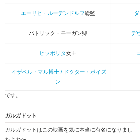
エーリヒ・ルーデンドルフ
総監
ダ
パトリック・モーガン卿
デ
ヒッポリタ
女王
イザベル・マル博士 / ドクター・ポイズ
ン
です。
ガルガドット
ガルガドットはこの映画を気に本当に有名になりまし
たよね〜。