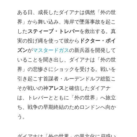
ある日、成長したダイアナは偶然「外の世
界」から舞い込み、海岸で墜落事故を起こ
した
スティーブ・トレバー
を救出する。真
実の投げ縄を使って彼から
ドクター・ポイ
ズン
が
マスタードガス
の新兵器を開発して
いることを聞き出し、ダイアナは「外の世
界」の悲惨さにショックを受ける。戦いを
引き起こす首謀者・ルーデンドルフ総監こ
そが戦いの神
アレス
と確信したダイアナ
は、トレバーとともに「外の世界」へ旅立
ち、戦争の早期終結のためロンドンへ向か
う。
ダイアナは「外の世界」の異文化に戸惑い