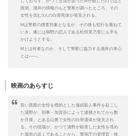
しておらず、かつて交流があったMが殺したのではと
推測。浦井の情報のもと警察が調べたところ、その
女性を含む3人の白骨死体が発見される。
Mは警察の捜査対象となるが、その後も犯行を重ねて
いき、遂には桐野の恋人である松田美乃里にも手を
かけようとする。
Mとは何者なのか、そして警察に協力する浦井の本心
とは――。
映画のあらすじ
長い黒髪の女性を標的とした連続殺人事件を起こし
た浦野が、刑事・加賀谷によって逮捕されてから数
か月後、とある山奥で女性の白骨遺体が発見され
る。その現場が、かつて浦野が殺害した女性を埋め
た場所の近くであることから、警視庁の管理官・牧