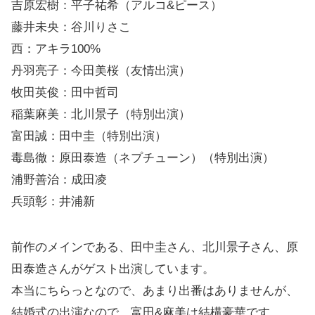
吉原宏樹：平子祐希（アルコ&ピース）
藤井未央：谷川りさこ
西：アキラ100%
丹羽亮子：今田美桜（友情出演）
牧田英俊：田中哲司
稲葉麻美：北川景子（特別出演）
富田誠：田中圭（特別出演）
毒島徹：原田泰造（ネプチューン）（特別出演）
浦野善治：成田凌
兵頭彰：井浦新
前作のメインである、田中圭さん、北川景子さん、原
田泰造さんがゲスト出演しています。
本当にちらっとなので、あまり出番はありませんが、
結婚式の出演なので、富田&麻美は結構豪華です。