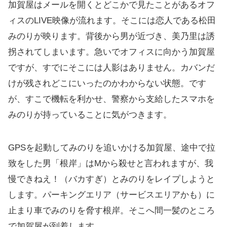
加賀屋はメールを開くとどこかで見たことがあるオフ
ィスのLIVE映像が流れます。そこには恋人である松田
みのりが映ります。背後から男が近づき、美乃里は誘
拐されてしまいます。急いでオフィスに向かう加賀屋
ですが、すでにそこには人影はありません。カバンだ
けが残されどこにいったのかわからない状態。です
が、すこで機転を利かせ、警察から支給したスマホを
みのりが持っていることに気がつきます。
GPSを起動してみのりを追いかける加賀屋、途中で拉
致をした男「根岸」はMから殺せと言われますが、我
慢できねえ！（バカすぎ）とみのりをレイプしようと
します。パーキングエリア（サービスエリアかも）に
止まり車でみのりを脅す根岸。そこへ間一髪のところ
で加賀屋が到着します。