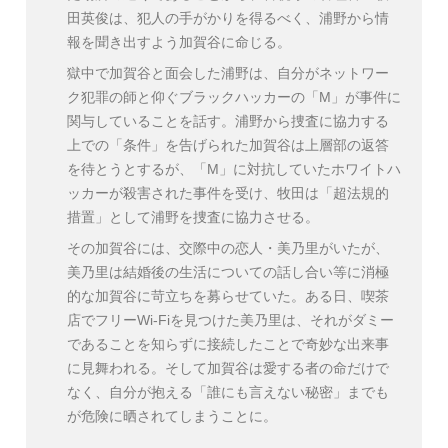
田英俊は、犯人の手がかりを得るべく、浦野から情
報を聞き出すよう加賀谷に命じる。
獄中で加賀谷と面会した浦野は、自分がネットワー
ク犯罪の師と仰ぐブラックハッカーの「M」が事件に
関与していることを話す。浦野から捜査に協力する
上での「条件」を告げられた加賀谷は上層部の返答
を待とうとするが、「M」に対抗していたホワイトハ
ッカーが殺害された事件を受け、牧田は「超法規的
措置」として浦野を捜査に協力させる。
その加賀谷には、交際中の恋人・美乃里がいたが、
美乃里は結婚後の生活についての話し合い等に消極
的な加賀谷に苛立ちを募らせていた。ある日、喫茶
店でフリーWi-Fiを見つけた美乃里は、それがダミー
であることを知らずに接続したことで奇妙な出来事
に見舞われる。そして加賀谷は愛する者の命だけで
なく、自分が抱える「誰にも言えない秘密」までも
が危険に晒されてしまうことに。